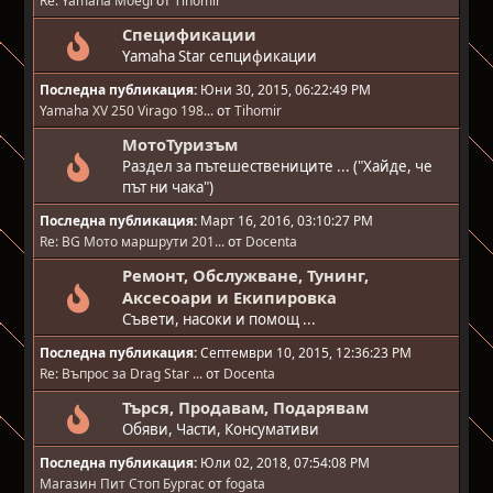
Re: Yamaha Moegi
от
Tihomir
Спецификации
Yamaha Star сепцификации
Последна публикация:
Юни 30, 2015, 06:22:49 PM
Yamaha XV 250 Virago 198...
от
Tihomir
МотоТуризъм
Раздел за пътешествениците ... ("Хайде, че
път ни чака")
Последна публикация:
Март 16, 2016, 03:10:27 PM
Re: BG Мото маршрути 201...
от
Docenta
Ремонт, Обслужване, Тунинг,
Аксесоари и Екипировка
Съвети, насоки и помощ ...
Последна публикация:
Септември 10, 2015, 12:36:23 PM
Re: Въпрос за Drag Star ...
от
Docenta
Търся, Продавам, Подарявам
Обяви, Части, Консумативи
Последна публикация:
Юли 02, 2018, 07:54:08 PM
Магазин Пит Стоп Бургас
от
fogata