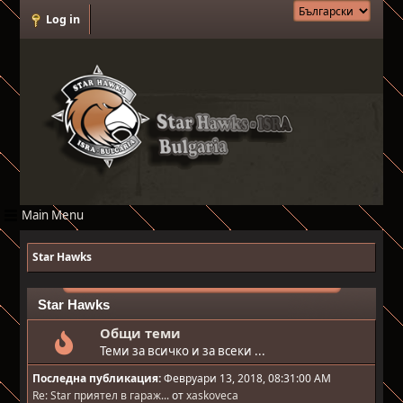
Log in
Main Menu
Star Hawks
Star Hawks
Общи теми
Теми за всичко и за всеки ...
Последна публикация:
Февруари 13, 2018, 08:31:00 AM
Re: Star приятел в гараж...
от
xaskoveca