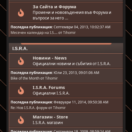
За Сайта и Форума
Промени и нововъденеия във Форума и
въпроси за него ...
Последна публикация:
Септември 04, 2013, 10:02:37 AM
Месечен календар на I.S....
от
Tihomir
I.S.R.A.
Новини - News
Официални новини и събития от I.S.R.A.
Последна публикация:
Юли 23, 2013, 09:01:06 AM
Bike of the Month
от
Tihomir
I.S.R.A. Forums
Официални I.S.R.A.
Последна публикация:
Февруари 11, 2014, 09:50:38 AM
Re: Нов I.S.R.A. форум
от
Tihomir
Магазин - Store
I.S.R.A. магазин
Последна публикация:
Септември 18, 2009, 08:59:24 AM